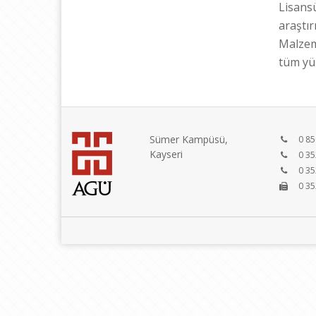
Lisans
araştı
Malzem
tüm yük
Sümer Kampüsü,
0 850
Kayseri
0 352
0 35
0 35