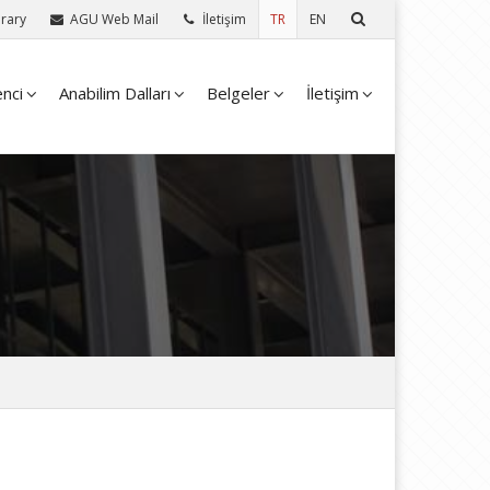
rary
AGU Web Mail
İletişim
TR
EN
nci
Anabilim Dalları
Belgeler
İletişim