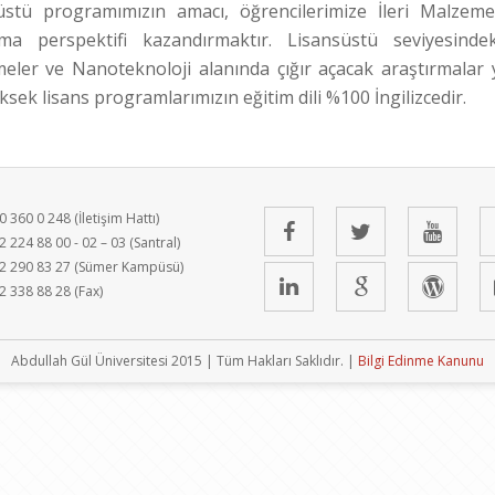
üstü programımızın amacı, öğrencilerimize İleri Malzemel
rma perspektifi kazandırmaktır. Lisansüstü seviyesindeki
eler ve Nanoteknoloji alanında çığır açacak araştırmalar
sek lisans programlarımızın eğitim dili %100 İngilizcedir.
 360 0 248 (İletişim Hattı)
 224 88 00 - 02 – 03 (Santral)
2 290 83 27 (Sümer Kampüsü)
2 338 88 28 (Fax)
Abdullah Gül Üniversitesi 2015 | Tüm Hakları Saklıdır. |
Bilgi Edinme Kanunu