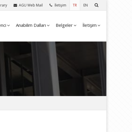
rary
AGU Web Mail
İletişim
TR
EN
nci
Anabilim Dalları
Belgeler
İletişim